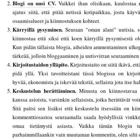
Blogi on uusi CV
.
Vaikkei ihan olisikaan, kuulostaa m
ajatus siitä, että pitää netissä kotipaikkaa, josta käyv
osaamisalueet ja kiinnostuksen kohteet.
Kärryillä pysyminen.
Seuraan “oman alani” uutisia, s
kiinnostaa että siksi että koen kärryillä pysymisestä o
Kun pidän tällaista blogia, aiheiden ammentaminen ulkopu
tärkeää, jolloin bloggaaminen ja uutisvirran seuraaminen 
Kirjoitustaidon ylläpito.
Kirjoitustaito on siitä ikävä, ett
pidä yllä. Yksi tavoitteistani tässä blogissa on kirjo
hyvää, ekonomista ja iskevää tekstiä, sellaista jota itse ha
Keskustelun herättäminen.
Minusta on kiinnostavaa k
kanssa asioista, varsinkin sellaisista, jotka herättävät vo
Sitä paitsi sen lisäksi että keskustelu itsessään on kii
kommenttiosastoa seuraamalla saada hyödyllisiä vinkkej
omaa tietämystä asiasta. Vaikka tämän blogin te
parhaimmillaankin vain muutaman kommentin, olen silti op