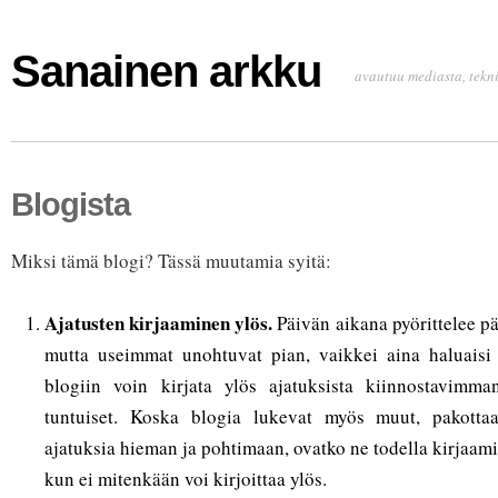
Sanainen arkku
avautuu mediasta, tekni
Blogista
Miksi tämä blogi? Tässä muutamia syitä:
Ajatusten kirjaaminen ylös.
Päivän aikana pyörittelee pä
mutta useimmat unohtuvat pian, vaikkei aina haluaisi 
blogiin voin kirjata ylös ajatuksista kiinnostavimm
tuntuiset. Koska blogia lukevat myös muut, pakott
ajatuksia hieman ja pohtimaan, ovatko ne todella kirjaam
kun ei mitenkään voi kirjoittaa ylös.