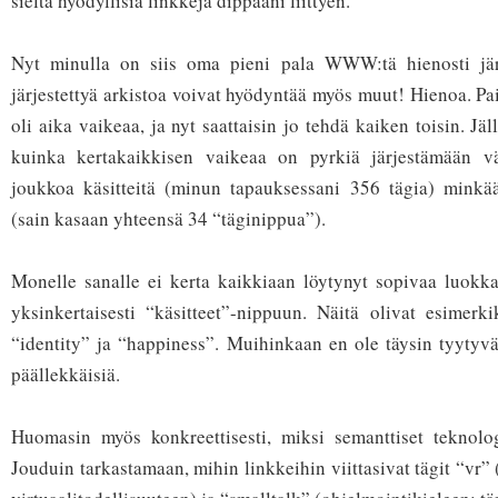
sieltä hyödyllisiä linkkejä dippaani liittyen.
Nyt minulla on siis oma pieni pala WWW:tä hienosti järj
järjestettyä arkistoa voivat hyödyntää myös muut! Hienoa. Pai
oli aika vaikeaa, ja nyt saattaisin jo tehdä kaiken toisin. Jäl
kuinka kertakaikkisen vaikeaa on pyrkiä järjestämään 
joukkoa käsitteitä (minun tapauksessani 356 tägia) minkää
(sain kasaan yhteensä 34 “täginippua”).
Monelle sanalle ei kerta kaikkiaan löytynyt sopivaa luokka
yksinkertaisesti “käsitteet”-nippuun. Näitä olivat esimerk
“identity” ja “happiness”. Muihinkaan en ole täysin tyytyvä
päällekkäisiä.
Huomasin myös konkreettisesti, miksi semanttiset teknologi
Jouduin tarkastamaan, mihin linkkeihin viittasivat tägit “vr” (