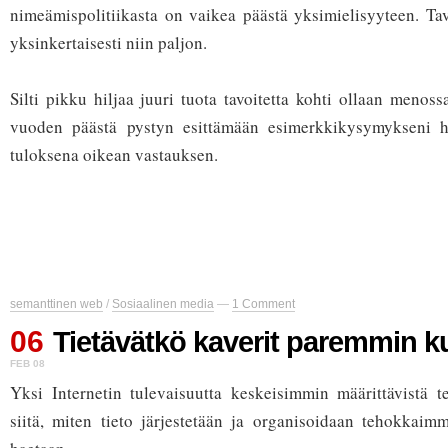
nimeämispolitiikasta on vaikea päästä yksimielisyyteen. Tav
yksinkertaisesti niin paljon.
Silti pikku hiljaa juuri tuota tavoitetta kohti ollaan meno
vuoden päästä pystyn esittämään esimerkkikysymykseni h
tuloksena oikean vastauksen.
semanttinen web
/
Sosiaalinen media
—
1 Comment
06
Tietävätkö kaverit paremmin 
FEB 08
Yksi Internetin tulevaisuutta keskeisimmin määrittävistä t
siitä, miten tieto järjestetään ja organisoidaan tehokkaim