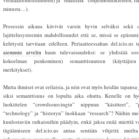
virtuaalitodellisuuteen) ja “smalltalk” (ohjelmointikieleen; t
minusta…).
Prosessin aikana kävivät varsin hyvin selväksi sekä del
lajittelusysteemin mahdollisuudet että se, missä se epäonn
kehitystä tarvitaan edelleen. Periaatteessahan del.icio.us t
aiemmin arvelin
haun tulevaisuudeksi: se yhdistää sosi
kokoelman penkominen) semanttisuuteen (käyttäjien
merkitykset).
Mutta ihmiset ovat erilaisia, ja niin ovat myös heidän tapansa
siksi semanttisuus on lopulta aika ohutta. Kenelle on hyö
luokittelen “crowdsourcingin” nippuun “käsitteet”, “
“technology” ja “historyn” luokkaan “research”? Näihin mel
kuulostaviin ratkaisuihin päädyin, enkä jaksa enää miettiä v
tägäämiseen del.icio.us antaa sentään vihjeitä muilta