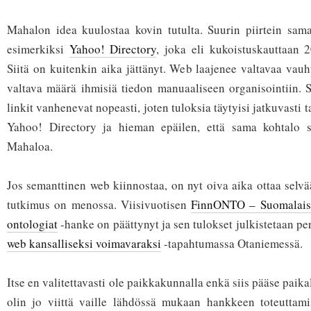
Mahalon idea kuulostaa kovin tutulta. Suurin piirtein sama
esimerkiksi
Yahoo! Directory
, joka eli kukoistuskauttaan 2
Siitä on kuitenkin aika jättänyt. Web laajenee valtavaa vauhti
valtava määrä ihmisiä tiedon manuaaliseen organisointiin.
linkit vanhenevat nopeasti, joten tuloksia täytyisi jatkuvasti 
Yahoo! Directory ja hieman epäilen, että sama kohtalo s
Mahaloa.
Jos semanttinen web kiinnostaa, on nyt oiva aika ottaa selv
tutkimus on menossa. Viisivuotisen
FinnONTO – Suomalaise
ontologiat
-hanke on päättynyt ja sen tulokset julkistetaan pe
web kansalliseksi voimavaraksi
-tapahtumassa Otaniemessä.
Itse en valitettavasti ole paikkakunnalla enkä siis pääse paikal
olin jo viittä vaille lähdössä mukaan hankkeen toteuttam