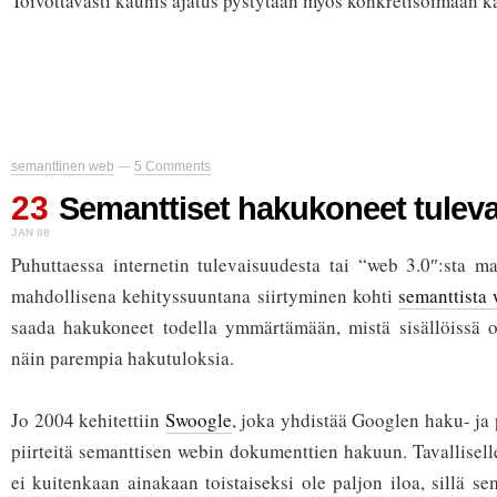
Toivottavasti kaunis ajatus pystytään myös konkretisoimaan k
semanttinen web
—
5 Comments
23
Semanttiset hakukoneet tuleva
JAN 08
Puhuttaessa internetin tulevaisuudesta tai “web 3.0″:sta m
mahdollisena kehityssuuntana siirtyminen kohti
semanttista
saada hakukoneet todella ymmärtämään, mistä sisällöissä 
näin parempia hakutuloksia.
Jo 2004 kehitettiin
Swoogle
, joka yhdistää Googlen haku- ja
piirteitä semanttisen webin dokumenttien hakuun. Tavalliselle
ei kuitenkaan ainakaan toistaiseksi ole paljon iloa, sillä sem