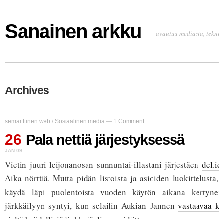
Sanainen arkku
avautuu mediasta, tekni
Archives
semanttinen web
/
Sosiaalinen media
—
1 Comment
26
Pala nettiä järjestyksessä
JAN 09
Vietin juuri leijonanosan sunnuntai-illastani järjestäen
del.i
Aika nörttiä. Mutta pidän listoista ja asioiden luokittelust
käydä läpi puolentoista vuoden käytön aikana kertynei
järkkäilyyn syntyi, kun selailin Aukian Jannen
vastaavaa k