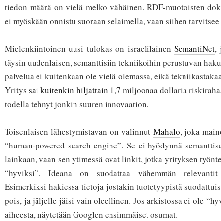
tiedon määrä on vielä melko vähäinen. RDF-muotoisten do
ei myöskään onnistu suoraan selaimella, vaan siihen tarvitsee 
Mielenkiintoinen uusi tulokas on israelilainen
SemantiNet
,
täysin uudenlaisen, semanttisiin tekniikoihin perustuvan haku
palvelua ei kuitenkaan ole vielä olemassa, eikä tekniikastak
Yritys
sai kuitenkin hiljattain
1,7 miljoonaa dollaria riskiraha
todella tehnyt jonkin suuren innovaation.
Toisenlaisen lähestymistavan on valinnut
Mahalo
, joka main
“human-powered search engine”. Se ei hyödynnä semanttis
lainkaan, vaan sen ytimessä ovat linkit, jotka yrityksen työnt
“hyviksi”. Ideana on suodattaa vähemmän relevantit 
Esimerkiksi hakiessa tietoja jostakin tuotetyypistä suodattui
pois, ja jäljelle jäisi vain oleellinen. Jos arkistossa ei ole “h
aiheesta, näytetään Googlen ensimmäiset osumat.