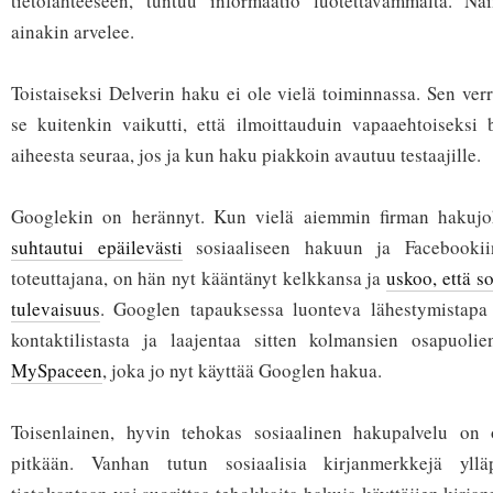
tietolähteeseen, tuntuu informaatio luotettavammalta. N
ainakin arvelee.
Toistaiseksi Delverin haku ei ole vielä toiminnassa. Sen ver
se kuitenkin vaikutti, että ilmoittauduin vapaaehtoiseksi b
aiheesta seuraa, jos ja kun haku piakkoin avautuu testaajille.
Googlekin on herännyt. Kun vielä aiemmin firman hakujo
suhtautui epäilevästi
sosiaaliseen hakuun ja Facebookii
toteuttajana, on hän nyt kääntänyt kelkkansa ja
uskoo, että s
tulevaisuus
. Googlen tapauksessa luonteva lähestymistapa 
kontaktilistasta ja laajentaa sitten kolmansien osapuolie
MySpaceen
, joka jo nyt käyttää Googlen hakua.
Toisenlainen, hyvin tehokas sosiaalinen hakupalvelu on 
pitkään. Vanhan tutun sosiaalisia kirjanmerkkejä yll