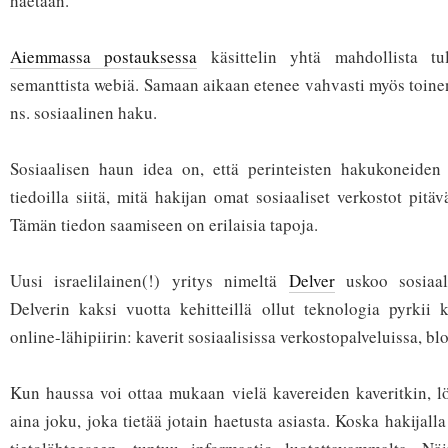
haetaan.
Aiemmassa postauksessa
käsittelin yhtä mahdollista tu
semanttista webiä. Samaan aikaan etenee vahvasti myös toinen
ns. sosiaalinen haku.
Sosiaalisen haun idea on, että perinteisten hakukoneiden 
tiedoilla siitä, mitä hakijan omat sosiaaliset verkostot pitäv
Tämän tiedon saamiseen on erilaisia tapoja.
Uusi israelilainen(!) yritys nimeltä
Delver
uskoo sosiaal
Delverin kaksi vuotta kehitteillä ollut teknologia pyrkii 
online-lähipiirin: kaverit sosiaalisissa verkostopalveluissa, blo
Kun haussa voi ottaa mukaan vielä kavereiden kaveritkin, l
aina joku, joka tietää jotain haetusta asiasta. Koska hakijall