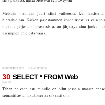
siitä paikasta, mistä olettavat sen löytyvän?
Metsään mennään juuri siinä vaiheessa, kun käsitteitä 
hierarkioihin. Kaiken järjestäminen koneellisesti ei vain to
mukana järjestämisprosessissa, on järjestys aina jonkun to
useimpien, mielestä väärä.
semanttinen web
—
No Comments
30
SELECT * FROM Web
MAY 08
Tähän päivään asti minulle on ollut jossain määrin epäse
semanttisesta hakukoneesta oikeasti olisi.