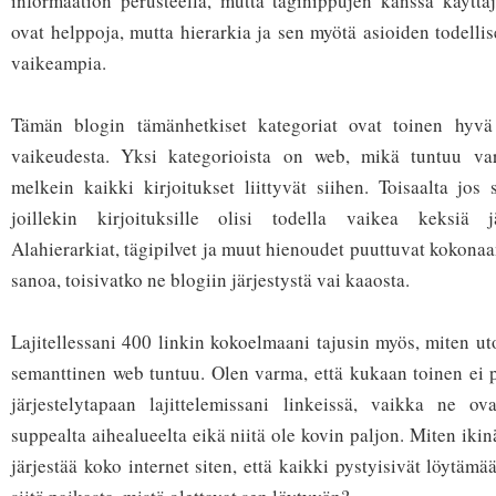
informaation perusteella, mutta täginippujen kanssa käyttä
ovat helppoja, mutta hierarkia ja sen myötä asioiden todelli
vaikeampia.
Tämän blogin tämänhetkiset kategoriat ovat toinen hyvä 
vaikeudesta. Yksi kategorioista on web, mikä tuntuu var
melkein kaikki kirjoitukset liittyvät siihen. Toisaalta jos 
joillekin kirjoituksille olisi todella vaikea keksiä j
Alahierarkiat, tägipilvet ja muut hienoudet puuttuvat kokona
sanoa, toisivatko ne blogiin järjestystä vai kaaosta.
Lajitellessani 400 linkin kokoelmaani tajusin myös, miten uto
semanttinen web tuntuu. Olen varma, että kukaan toinen ei 
järjestelytapaan lajittelemissani linkeissä, vaikka ne ova
suppealta aihealueelta eikä niitä ole kovin paljon. Miten ikin
järjestää koko internet siten, että kaikki pystyisivät löytä