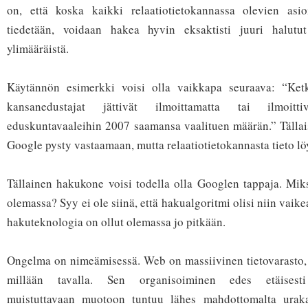
on, että koska kaikki relaatiotietokannassa olevien asio
tiedetään, voidaan hakea hyvin eksaktisti juuri halutut
ylimääräistä.
Käytännön esimerkki voisi olla vaikkapa seuraava: “Ket
kansanedustajat jättivät ilmoittamatta tai ilmoitt
eduskuntavaaleihin 2007 saamansa vaalituen määrän.” Tälla
Google pysty vastaamaan, mutta relaatiotietokannasta tieto lö
Tällainen hakukone voisi todella olla Googlen tappaja. Mikse
olemassa? Syy ei ole siinä, että hakualgoritmi olisi niin vaike
hakuteknologia on ollut olemassa jo pitkään.
Ongelma on nimeämisessä. Web on massiivinen tietovarasto, jo
millään tavalla. Sen organisoiminen edes etäisesti r
muistuttavaan muotoon tuntuu lähes mahdottomalta uraka