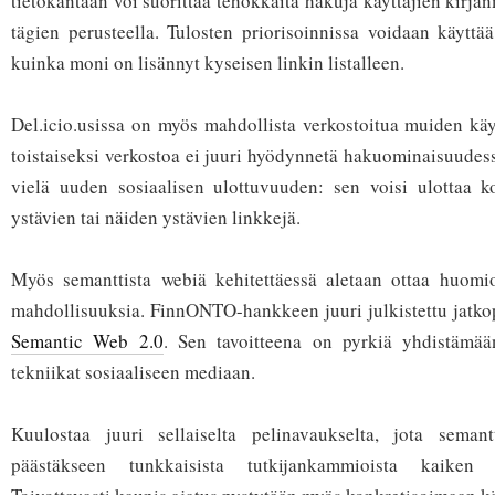
tietokantaan voi suorittaa tehokkaita hakuja käyttäjien kirja
tägien perusteella. Tulosten priorisoinnissa voidaan käyttää
kuinka moni on lisännyt kyseisen linkin listalleen.
Del.icio.usissa on myös mahdollista verkostoitua muiden käy
toistaiseksi verkostoa ei juuri hyödynnetä hakuominaisuudes
vielä uuden sosiaalisen ulottuvuuden: sen voisi ulottaa 
ystävien tai näiden ystävien linkkejä.
Myös semanttista webiä kehitettäessä aletaan ottaa huomi
mahdollisuuksia. FinnONTO-hankkeen juuri julkistettu jatko
Semantic Web 2.0
. Sen tavoitteena on pyrkiä yhdistämä
tekniikat sosiaaliseen mediaan.
Kuulostaa juuri sellaiselta pelinavaukselta, jota seman
päästäkseen tunkkaisista tutkijankammioista kaiken 