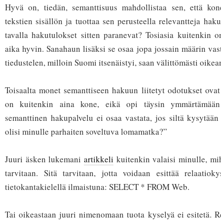
Hyvä on, tiedän, semanttisuus mahdollistaa sen, että ko
tekstien sisällön ja tuottaa sen perusteella relevantteja hak
tavalla hakutulokset sitten paranevat? Tosiasia kuitenkin o
aika hyvin. Sanahaun lisäksi se osaa jopa jossain määrin vas
tiedustelen, milloin Suomi itsenäistyi, saan välittömästi oike
Toisaalta monet semanttiseen hakuun liitetyt odotukset ovat 
on kuitenkin aina kone, eikä opi täysin ymmärtämään 
semanttinen hakupalvelu ei osaa vastata, jos siltä kysytää
olisi minulle parhaiten soveltuva lomamatka?”
Juuri äsken lukemani
artikkeli
kuitenkin valaisi minulle, mi
tarvitaan. Sitä tarvitaan, jotta voidaan esittää relaatiok
tietokantakielellä ilmaistuna: SELECT * FROM Web.
Tai oikeastaan juuri nimenomaan tuota kyselyä ei esitetä. R