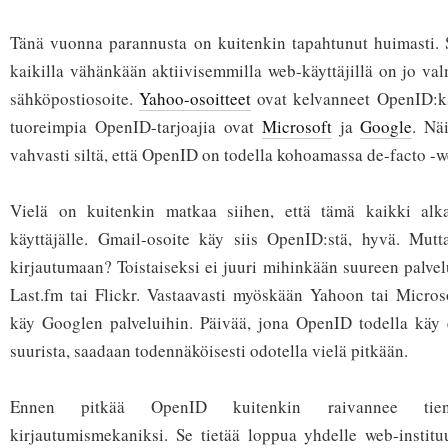
Tänä vuonna parannusta on kuitenkin tapahtunut huimasti. S
kaikilla vähänkään aktiivisemmilla web-käyttäjillä on jo val
sähköpostiosoite.
Yahoo-osoitteet
ovat kelvanneet OpenID:ks
tuoreimpia OpenID-tarjoajia ovat
Microsoft
ja
Google
. Nä
vahvasti siltä, että OpenID on todella kohoamassa de-facto -w
Vielä on kuitenkin matkaa siihen, että tämä kaikki alka
käyttäjälle. Gmail-osoite käy siis OpenID:stä, hyvä. Mutt
kirjautumaan? Toistaiseksi ei juuri mihinkään suureen palve
Last.fm tai Flickr. Vastaavasti myöskään Yahoon tai Micros
käy Googlen palveluihin. Päivää, jona OpenID todella käy 
suurista, saadaan todennäköisesti odotella vielä pitkään.
Ennen pitkää OpenID kuitenkin raivannee tie
kirjautumismekaniksi. Se tietää loppua yhdelle web-instituut