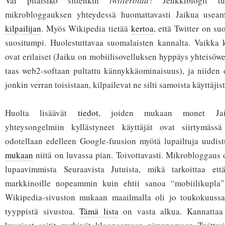
Vai pitäisikö sittenkin
twitteröidä
? Jenkkiblogit tu
mikrobloggauksen yhteydessä huomattavasti Jaikua use
kilpailijan
. Myös Wikipedia tietää
kertoa
, että Twitter on s
suositumpi. Huolestuttavaa suomalaisten kannalta. Vaikka 
ovat erilaiset (Jaiku on mobiilisovelluksen hyppäys yhteisöw
taas web2-softaan pultattu kännykkäominaisuus), ja niiden 
jonkin verran toisistaan, kilpailevat ne silti samoista käyttäjist
Huolta lisäävät
tiedot
, joiden mukaan monet Jaik
yhteysongelmiin kyllästyneet käyttäjät ovat siirtymässä
odotellaan edelleen Google-fuusion myötä lupailtuja uudist
mukaan
niitä on luvassa pian. Toivottavasti. Mikrobloggaus
lupaavimmista Seuraavista Jutuista, mikä tarkoittaa ett
markkinoille nopeammin kuin ehtii sanoa “mobiilikupla
Wikipedia-sivuston mukaan maailmalla oli jo toukokuussa
tyyppistä sivustoa.
Tämä lista
on vasta alkua. Kannattaa