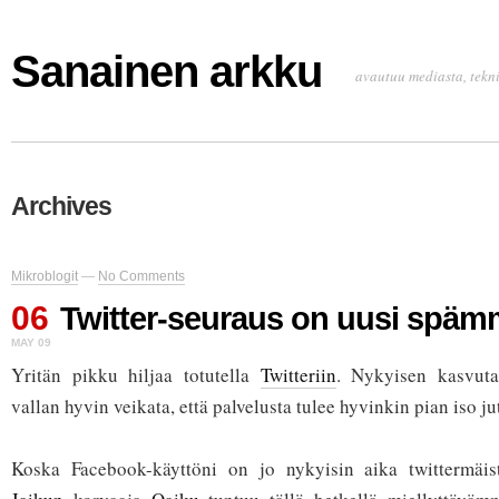
Sanainen arkku
avautuu mediasta, tekni
Archives
Mikroblogit
—
No Comments
06
Twitter-seuraus on uusi späm
MAY 09
Yritän pikku hiljaa totutella
Twitteriin
. Nykyisen kasvuta
vallan hyvin veikata, että palvelusta tulee hyvinkin pian iso 
Koska Facebook-käyttöni on jo nykyisin aika twittermäist