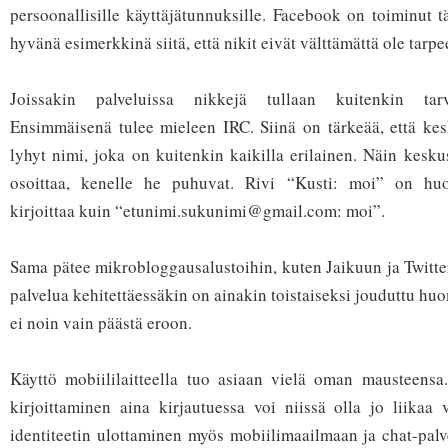
persoonallisille käyttäjätunnuksille. Facebook on toiminut t
hyvänä esimerkkinä siitä, että nikit eivät välttämättä ole tarpe
Joissakin palveluissa nikkejä tullaan kuitenkin tarv
Ensimmäisenä tulee mieleen IRC. Siinä on tärkeää, että kesk
lyhyt nimi, joka on kuitenkin kaikilla erilainen. Näin kesku
osoittaa, kenelle he puhuvat. Rivi “Kusti: moi” on huo
kirjoittaa kuin “etunimi.sukunimi@gmail.com: moi”.
Sama pätee mikrobloggausalustoihin, kuten Jaikuun ja Twitter
palvelua kehitettäessäkin on ainakin toistaiseksi jouduttu hu
ei noin vain päästä eroon.
Käyttö mobiililaitteella tuo asiaan vielä oman mausteensa.
kirjoittaminen aina kirjautuessa voi niissä olla jo liikaa v
identiteetin ulottaminen myös mobiilimaailmaan ja chat-palv