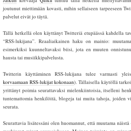
Jaikun
korvaaja
Qaiku
tuntuu tällä hetkellä miellyttävämm
joutunut miettimään kovasti, mihin sellaiseen tarpeeseen Twi
palvelut eivät jo täytä.
Tällä hetkellä olen käyttänyt Twitteriä etupäässä kahdella t
“RSS-lukijana”. Reaaliaikainen haku on mainio: muutama 
esimerkiksi kuunneltavaksi biisi, jota en muuten onnistun
hausta tai musiikkipalvelusta.
Twitterin käyttäminen RSS-lukijana tulee varmasti yle
korvaamaan RSS-lukijat kokonaan
). Tällaisella käytöllä tarkoi
yrittänyt poimia seurattavaksi mielenkiintoisia, itselleni henk
tuntemattomia henkilöitä, blogeja tai muita tahoja, joiden v
seurata.
Seurattavia lisätessäni olen huomannut, että muutama näistä