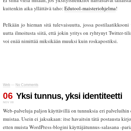
Ei siinä vielä mitään, jos yksityishenkilöt harrastavat tällais
kuitenkin aika yllättävä taho:
Edutool-maisteriohjelma
!
Pelkään jo hieman sitä tulevaisuutta, jossa postilaatikkooni
uutta ilmoitusta siitä, että jokin yritys on ryhtynyt Twitter-tili
voi enää nimittää miksikään muuksi kuin roskapostiksi.
Web
—
No Comments
06
Yksi tunnus, yksi identiteetti
NOV 08
Web-palveluja paljon käyttävillä on tunnuksia eri palveluihi
muistaa. Usein ei jaksakaan: itse havaitsin tätä postausta kirj
etten muista WordPress-blogini käyttäjätunnus-salasana -pari