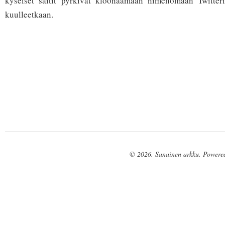
kyseiset saitit pyrkivät kloonaamaan nimenomaan Twitteri
kuulleetkaan.
© 2026. Sanainen arkku. Powere