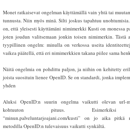
Monet ratkaisevat ongelman käyttämällä vain yhtä tai muuta
tunnusta. Niin myös minä. Silti joskus tapahtuu unohtumisia.
on, että yleisesti käyttämäni nimimerkki Kusti on monessa pa
joten joudun valitsemaan jonkin toisen nimimerkin. Tästä 
tyypillinen ongelm: minulla on verkossa useita identiteettej
vaikea päätellä, että eri nimimerkkien takana piilee sama henk
Näitä ongelmia on pohdittu paljon, ja niihin on kehitetty eril
joista suosituin lienee OpenID. Se on standardi, jonka imple
yhden
Aluksi OpenID:n suurin ongelma vaikutti olevan url-m
kohtuuton pituus. Esimerkiksi kä
“minun.palveluntarjoajani.com/kusti” on jo aika pitkä m
metodilla OpenID:n tulevaisuus vaikutti synkältä.