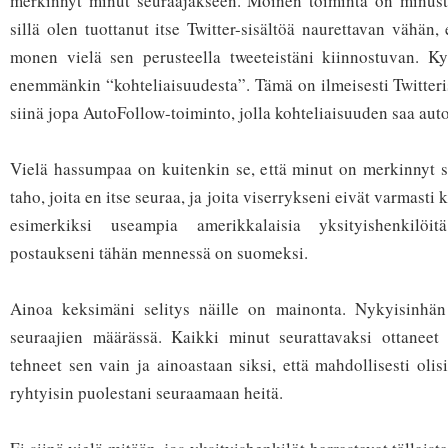
merkinnyt minut seuraajakseen. Moinen toiminta on minust
sillä olen tuottanut itse Twitter-sisältöä naurettavan vähän
monen vielä sen perusteella tweeteistäni kiinnostuvan. Kys
enemmänkin “kohteliaisuudesta”. Tämä on ilmeisesti Twitteris
siinä jopa AutoFollow-toiminto, jolla kohteliaisuuden saa aut
Vielä hassumpaa on kuitenkin se, että minut on merkinnyt s
taho, joita en itse seuraa, ja joita viserrykseni eivät varmasti
esimerkiksi useampia amerikkalaisia yksityishenkilöi
postaukseni tähän mennessä on suomeksi.
Ainoa keksimäni selitys näille on mainonta. Nykyisinhä
seuraajien määrässä. Kaikki minut seurattavaksi ottaneet 
tehneet sen vain ja ainoastaan siksi, että mahdollisesti olisi
ryhtyisin puolestani seuraamaan heitä.