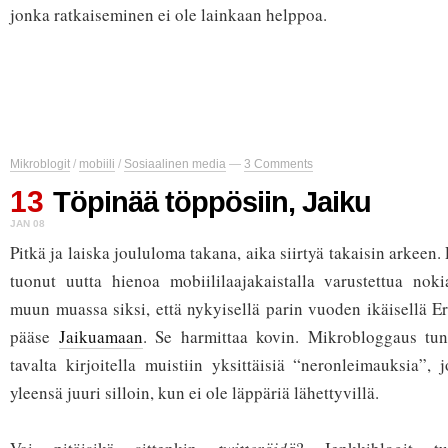
jonka ratkaiseminen ei ole lainkaan helppoa.
Mikroblogit
/
mobiili
/
Sosiaalinen media
—
3 Comments
13
Töpinää töppösiin, Jaiku
JAN 08
Pitkä ja laiska joululoma takana, aika siirtyä takaisin arkeen. 
tuonut uutta hienoa mobiililaajakaistalla varustettua noki
muun muassa siksi, että nykyisellä parin vuoden ikäisellä Er
pääse
Jaikuamaan
. Se harmittaa kovin. Mikrobloggaus tunt
tavalta kirjoitella muistiin yksittäisiä “neronleimauksia”, 
yleensä juuri silloin, kun ei ole läppäriä lähettyvillä.