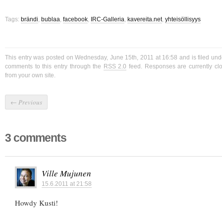
Tags:
brändi
,
bublaa
,
facebook
,
IRC-Galleria
,
kavereita.net
,
yhteisöllisyys
This entry was posted on Wednesday, June 15th, 2011 at 16:58 and is filed un
comments to this entry through the
RSS 2.0
feed. Responses are currently cl
from your own site.
←
Previous
3 comments
Ville Mujunen
15.6.2011 at 21:58
Howdy Kusti!