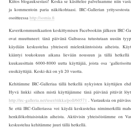
Kiitos blogauksestasi! Koska se käsittelee palveluamme niin vasta
ja kommentoin paria näkökohtaasi. IRC-Gallerian yritysostosta v
osoitteessa
http://somia.fi
Kaverikommunikaation keskittymisen Facebookiin jälkeen IRC-Gall
ovat muuttuneet: tänä päivänä Galtsussa tutustutaan uusiin tyyp
käydään keskustelua yhteisesti mielenkiintoisista aiheista. Käy
kääntyi toukokuun aikana lievään nousuun ja tällä hetkellä m
kuukausittain 6000-8000 uutta käyttäjää, joista osa ‘gallerisoit
ensikäyttäjiä. Keski-ikä on yli 20 vuotta.
Kehitämme IRC-Galleriaa tällä hetkellä nykyisten käyttäjien ehdo
Hyvä linkki siihen mistä käyttäjämme tänä päivänä pitävät löyt
http://irc-galleria.net/user/riikka/poll/60571
. Vastauksia on päiväss
Se että IRC-Galleriassa voi käydä keskustelua nimimerkillä mahd
henkilökohtaisistakin aiheista. Aktiivisin yhteisöistämme on V
keskustelua kehitämme juuri tällä hetkellä.