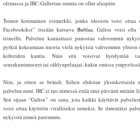
olemassa ja IRC-Gallerian suunta on ollut alaspäin.
Toinen kotimainen esimerkki, jonka ideoista voisi ottaa 
Facebookiksi” itseään kutsuva
Bublaa
. Galtsu voisi olla
teineille. Palvelun kannattaisi panostaa vahvemmin nykyis
pyrkiä kokoamaan nuoria vielä nykyistä vahvemmin yhteen 
kohteiden kautta. Näin sitä voisivat hyödyntää vaik
seurakuntanuoret tai sählynpelaajat, kukin omissa ympyröiss
Niin, ja sitten se brändi. Siihen ehdotan yksinkertaista 
palvelun nimi. IRC ei tuo nimessä enää tänä päivänä mitään li
Sen sijaan “Galtsu” on sana, jota kaikki käyttävät palvelu
voisi ottaa käyttöön viralliseksi nimeksi. Se ilmentäisi pal
nykyistä nimeä paremmin.