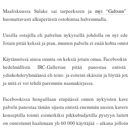
Maaliskuussa Sulake sai tarpeekseen ja
myi “Galtsun”
huomattavasti alkuperäistä ostohintaa halvemmalla.
Uusilla ostajilla eli palvelun nykyisellä johdolla on nyt ed
Jotain pitää keksiä ja pian, muuten palvelu ei enää kohta omist
Käytännössä ainoa suunta on keksiä jotain omaa. Facebookin k
hedelmällistä. IRC-Gallerian pitää panostaa enti
ydinkohderyhmäänsä eli teini- ja esiteini-ikäisiin ja löytää jo
ja mitä ei voi tehdä paremmin naamakirjassa.
Facebookissa hengaillaan etupäässä omien nykyisten kave
palvelu panostaa tämän sijasta entistä enemmän uusien kaveri
konseptilla toimii esimerkiksi pikkubudjetilla pystyyn laite
on onnistunut haalimaan yli 60 000 käyttäjää – aikana jolloi