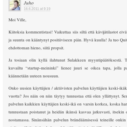
Juho
16.6.2011 at 9:19
Moi Ville,
Kiitoksia kommentistasi! Vaikuttaa siis siltä että kävijätilastot eiv
ja suunta on kääntynyt positiiviseen päin. Hyvä kuulla! Ja tuo Quit
ehdottoman hieno, siitä propsit.
Ja tosiaan olin kyllä ilahtunut Sulakkeen myyntipäätöksestä. Tu
kuvailtu “startup-meininki” lienee juuri se oikea tapa, jolla p
käännetään uuteen nousuun.
Onko uusien käyttäjien / aktiivisten palvelun käyttäjien keski-ikäk
vuotta? Jos näin on niin täytyy tunnustaa että olen yllättynyt. S
palvelun kaikkien käyttäjien keski-ikä on varsin korkea, koska ha
tunnustaan poistanut ja heidän ikänsä kasvaa jatkuvasti, itsekin o
nostamassa. Sinänsähän palvelun brändäämisessä teineille onkin s