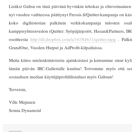
Lisäksi Galtsu on tänä päivänä hyvinkin tehokas ja elinvoimainen
nyt vuoden vaihteessa päättynyt Fressis.fi/Quitter-kampanja on 
koko digihistorian palkituin verkkokampanja tulosten osalt
kamppisyhteenvedon (Quitter: Syöpäjärjestöt, Hasan&Partners, IRC-
osoitteesta
http://dl.dropbox.com/u/16384631/quitter.mpg
. Palkin
GrandOne, Vuoden Huiput ja AdProfit-kilpailuissa.
Mutta kiitos mielenkiintoisista ajatuksistasi ja kutsumme sinut ky
tämän päivän IRC-Gallerialle kuuluu! Toivomme myös että s
sosiaalisen median käyttäjäprofiililistaltasi myös Galtsun!
Terveisin,
Ville Mujunen
Somia Dynamoid