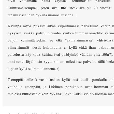
eivät välttämättä halua käyttää “teinimäisiä” palvelui
“aikuismaisempia”, joten siksi tuo “keski-ikä yli 20 vuotta”
tapauksessa ihan hyvänä mainoslauseena…
Kävinpä myös pitkästä aikaa kirjautumassa palveluun! Varsin k
nykyisin, vaikka palvelun vanha synkeä tummansinisehko värim
paljon kummitteleekin. Se että “aktiivisimmassa” yhteisös
viimeisimmät viestit huhtikuulta ei kyllä ehkä ihan vakuuttan
palvelussa käy kova kuhina (vai päädyinkö väärään yhteisöön?). 
onnistunut löytämään syytä siihen, miksi itse palvelua tällä hetke
lupaan kyllä seurata tilannetta. :)
Tsemppiä teille kovasti, uskon kyllä että tuolla porukalla o
vauhdilla eteenpäin, ja Lifelinen porukatkin ovat homman tak
mielessä kuulostaa oikein hyvältä! Ehkä Galtsu vielä valloittaa maa