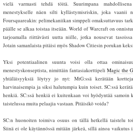
vielä varmasti tehdä töitä. Suurimpana mahdollisena
menestykselle näen silti kyllästymisriskin, joka vaanii 
Foursquareakin: pelimekaniikan simppeli omaksuttavuus tark
päälle se alkaa toistaa itseään. World of Warcraft on onnist
tarjoamalla riittävästi uutta niille, jotka nousevat tasoiss
Jotain samanlaista pitäisi myös Shadow Citiesin porukan keks
Yksi potentiaalinen suunta voisi olla ottaa ominaisu
menestyskonseptista, nimittäin fantasiakorttipeli
Magic the G
yhtäläisyyksiä löytyy jo nyt: MtG:ssä kerätään kortteja
harvinaisempia ja siksi halutumpia kuin toiset. SC:ssä kerät
henkiä. SC:ssä henkiä ei kuitenkaan voi hyödyntää samoin k
taistelussa muita pelaajia vastaan. Pitäisikö voida?
SC:n huonoiten toimiva osuus on tällä hetkellä taistelu toi
Siinä ei ole käytännössä mitään järkeä, sillä ainoa vaikutus i