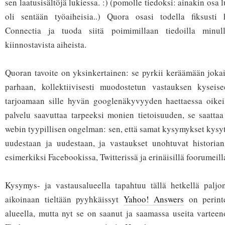
sen laatusisältöjä lukiessa. :) (pomolle tiedoksi: ainakin osa 
oli sentään työaiheisia..) Quora osasi todella fiksusti
Connectia ja tuoda siitä poimimillaan tiedoilla minull
kiinnostavista aiheista.
Quoran tavoite on yksinkertainen: se pyrkii keräämään joka
parhaan, kollektiivisesti muodostetun vastauksen kyseis
tarjoamaan sille hyvän googlenäkyvyyden haettaessa oikeil
palvelu saavuttaa tarpeeksi monien tietoisuuden, se saatta
webin tyypillisen ongelman: sen, että samat kysymykset kysyt
uudestaan ja uudestaan, ja vastaukset unohtuvat historia
esimerkiksi Facebookissa, Twitterissä ja erinäisillä foorumeill
Kysymys- ja vastausalueella tapahtuu tällä hetkellä palj
aikoinaan tieltään pyyhkäissyt
Yahoo! Answers
on perinte
alueella, mutta nyt se on saanut ja saamassa useita varteenot