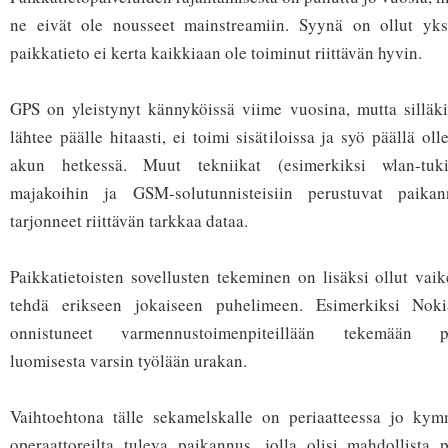
ne eivät ole nousseet mainstreamiin. Syynä on ollut yksin
paikkatieto ei kerta kaikkiaan ole toiminut riittävän hyvin.
GPS on yleistynyt kännyköissä viime vuosina, mutta silläki
lähtee päälle hitaasti, ei toimi sisätiloissa ja syö päällä oll
akun hetkessä. Muut tekniikat (esimerkiksi wlan-tuki
majakoihin ja GSM-solutunnisteisiin perustuvat paikan
tarjonneet riittävän tarkkaa dataa.
Paikkatietoisten sovellusten tekeminen on lisäksi ollut vaik
tehdä erikseen jokaiseen puhelimeen. Esimerkiksi Nok
onnistuneet varmennustoimenpiteillään tekemään paik
luomisesta varsin työlään urakan.
Vaihtoehtona tälle sekamelskalle on periaatteessa jo kym
operaattoreilta tuleva paikannus, jolla olisi mahdollista 