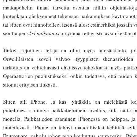
matkapuhelin ilman tarvetta asentaa niihin ohjelmistoja
kuitenkaan ole kyenneet tekemään paikannuksen käyttöönotto
tai sitten ovat hinnoitelleet itsensä ulos: esimerkiksi jossain 
senttiä per
yksi paikannus
on ymmärrettävästi täysin kestämät
Tärkeä rajoittava tekijä on ollut myös lainsäädäntö, jo
Orwellilaisten isoveli valvoo -tyyppisten skenaarioiden
tarkoitus on valitettavasti ehkäissyt tehokkaasti myös paikk
Operaattorien puolustukseksi onkin todettava, että niiden 
sitonut erityisen tiukasti.
Sitten tuli iPhone. Ja kas: yhtäkkiä on mielekästä ke
puhelimessa toimiva paikkatietoinen sovellus, sillä näitä p
monella. Paikkatiedon saaminen iPhonessa on helppoa, ja s
luotettavasti. iPhone on tehnyt mahdollisiksi kehittää sella
Foursquare
, palvelu johon aion koukuttua seuraavaksi. Palv