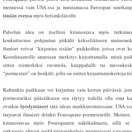
mennessä vain USA:ssa ja muutamassa Euroopan suurkaup
tänään ovensa
myös helsinkiläisille.
Palvelun idea on itselleni kiinnostava myös tutkimus
koukuttavuus pohjautuu pitkälti kekseliääseen mainemeka
ihmiset voivat “kirjautua sisään” paikkoihin, joissa ovat ku
Koordinaateille annetaan merkitys kirjoittamalla, mistä pai
sitten esimerkiksi ravintola, kauppahalli tai messuke
“pormestari” on henkilö, jolla on eniten kirjautumiskertoja ti
Kuhunkin paikkaan voi kirjautua vain kerran päivässä, jote
pormestariksi päästäkseen sen täytyy todella olla oma kan
ovatkin
hyödyntäneet
tätä ideaa markkinoinnissaan: USA:ssa
tarjoavat ilmaiset drinkit Foursquare-pormestarille. Moinen 
kiinnostavaa myös Foursquaren näkökulmasta, sillä se 
ratkaisuja yhteen paikkatietopalveluja perinteisesti vaivann