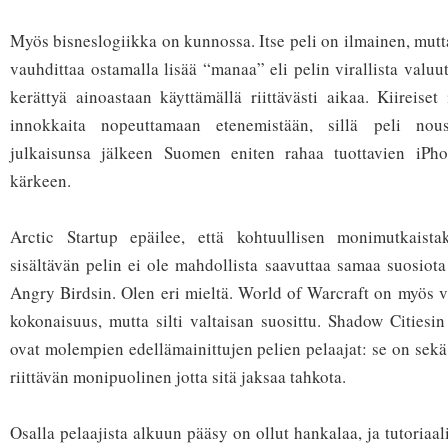
Myös bisneslogiikka on kunnossa. Itse peli on ilmainen, mutt
vauhdittaa ostamalla lisää “manaa” eli pelin virallista valuu
kerättyä ainoastaan käyttämällä riittävästi aikaa. Kiireiset
innokkaita nopeuttamaan etenemistään, sillä peli nou
julkaisunsa jälkeen Suomen eniten rahaa tuottavien iPhon
kärkeen.
Arctic Startup epäilee, että kohtuullisen monimutkaistak
sisältävän pelin ei ole mahdollista saavuttaa samaa suosiot
Angry Birdsin. Olen eri mieltä. World of Warcraft on myös 
kokonaisuus, mutta silti valtaisan suosittu. Shadow Citiesin
ovat molempien edellämainittujen pelien pelaajat: se on sek
riittävän monipuolinen jotta sitä jaksaa tahkota.
Osalla pelaajista alkuun pääsy on ollut hankalaa, ja tutoriaa