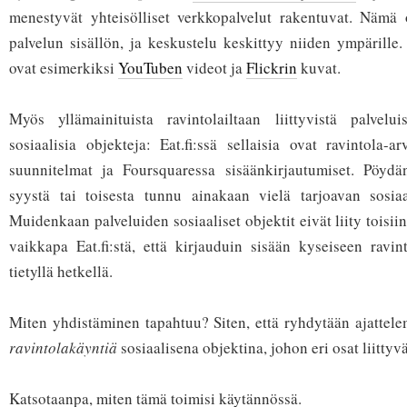
menestyvät yhteisölliset verkkopalvelut rakentuvat. Nämä 
palvelun sisällön, ja keskustelu keskittyy niiden ympärille.
ovat esimerkiksi
YouTuben
videot ja
Flickrin
kuvat.
Myös yllämainituista ravintolailtaan liittyvistä palvelu
sosiaalisia objekteja: Eat.fi:ssä sellaisia ovat ravintola-ar
suunnitelmat ja Foursquaressa sisäänkirjautumiset. Pöydän
syystä tai toisesta tunnu ainakaan vielä tarjoavan sosiaa
Muidenkaan palveluiden sosiaaliset objektit eivät liity toisi
vaikkapa Eat.fi:stä, että kirjauduin sisään kyseiseen ravi
tietyllä hetkellä.
Miten yhdistäminen tapahtuu? Siten, että ryhdytään ajattel
ravintolakäyntiä
sosiaalisena objektina, johon eri osat liittyvä
Katsotaanpa, miten tämä toimisi käytännössä.