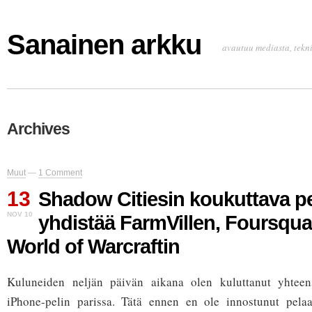
Sanainen arkku
avautuu mediasta, tekni
Archives
Muut
—
1 Comment
13
Shadow Citiesin koukuttava pe
NOV 10
yhdistää FarmVillen, Foursqua
World of Warcraftin
Kuluneiden neljän päivän aikana olen kuluttanut yhteen
iPhone-pelin parissa. Tätä ennen en ole innostunut pel