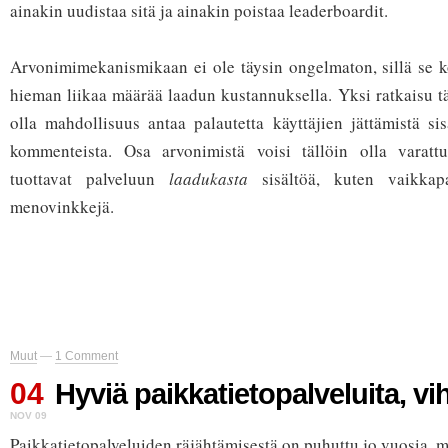
ainakin uudistaa sitä ja ainakin poistaa leaderboardit.
Arvonimimekanismikaan ei ole täysin ongelmaton, sillä se ko
hieman liikaa määrää laadun kustannuksella. Yksi ratkaisu 
olla mahdollisuus antaa palautetta käyttäjien jättämistä sis
kommenteista. Osa arvonimistä voisi tällöin olla varattun
tuottavat palveluun
laadukasta
sisältöä, kuten vaikkap
menovinkkejä.
Muut
—
1 Comment
04
Hyviä paikkatietopalveluita, vi
NOV 09
Paikkatietopalveluiden räjähtämisestä on puhuttu jo vuosia, mu