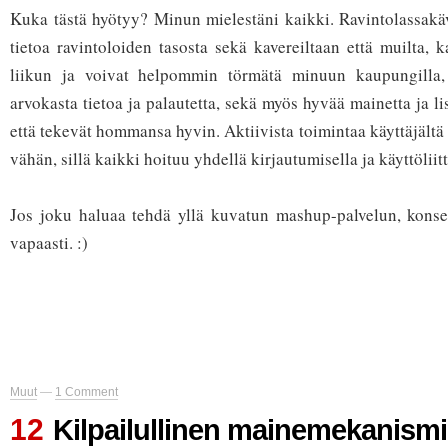
Kuka tästä hyötyy? Minun mielestäni kaikki. Ravintolassakäv
tietoa ravintoloiden tasosta sekä kavereiltaan että muilta, k
liikun ja voivat helpommin törmätä minuun kaupungilla, 
arvokasta tietoa ja palautetta, sekä myös hyvää mainetta ja lis
että tekevät hommansa hyvin. Aktiivista toimintaa käyttäjältä 
vähän, sillä kaikki hoituu yhdellä kirjautumisella ja käyttöliit
Jos joku haluaa tehdä yllä kuvatun mashup-palvelun, konse
vapaasti. :)
Muut
—
1 Comment
12
Kilpailullinen mainemekanismi e