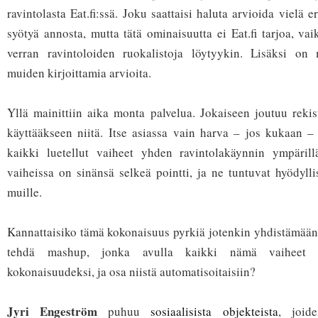
ravintolasta Eat.fi:ssä. Joku saattaisi haluta arvioida vielä
syötyä annosta, mutta tätä ominaisuutta ei Eat.fi tarjoa, va
verran ravintoloiden ruokalistoja löytyykin. Lisäksi on 
muiden kirjoittamia arvioita.
Yllä mainittiin aika monta palvelua. Jokaiseen joutuu reki
käyttääkseen niitä. Itse asiassa vain harva – jos kukaan – 
kaikki luetellut vaiheet yhden ravintolakäynnin ympärillä
vaiheissa on sinänsä selkeä pointti, ja ne tuntuvat hyödyllis
muille.
Kannattaisiko tämä kokonaisuus pyrkiä jotenkin yhdistämään
tehdä mashup, jonka avulla kaikki nämä vaiheet lii
kokonaisuudeksi, ja osa niistä automatisoitaisiin?
Jyri Engeström
puhuu
sosiaalisista objekteista
, joid