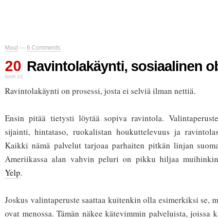
Muut
—
6 Comments
20
Ravintolakäynti, sosiaalinen o
MAR 10
Ravintolakäynti on prosessi, josta ei selviä ilman nettiä.
Ensin pitää tietysti löytää sopiva ravintola. Valintaperuste
sijainti, hintataso, ruokalistan houkuttelevuus ja ravintolas
Kaikki nämä palvelut tarjoaa parhaiten pitkän linjan suom
Ameriikassa alan vahvin peluri on pikku hiljaa muihinkin
Yelp
.
Joskus valintaperuste saattaa kuitenkin olla esimerkiksi se, 
ovat menossa. Tämän näkee kätevimmin palveluista, joissa kä