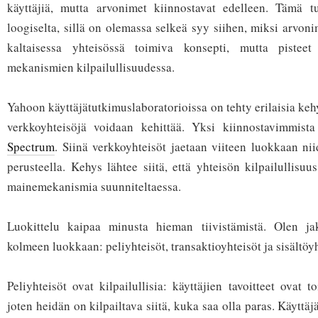
käyttäjiä, mutta arvonimet kiinnostavat edelleen. Tämä 
loogiselta, sillä on olemassa selkeä syy siihen, miksi arvon
kaltaisessa yhteisössä toimiva konsepti, mutta pisteet
mekanismien kilpailullisuudessa.
Yahoon käyttäjätutkimuslaboratorioissa on tehty erilaisia keh
verkkoyhteisöjä voidaan kehittää. Yksi kiinnostavimmis
Spectrum
. Siinä verkkoyhteisöt jaetaan viiteen luokkaan nii
perusteella. Kehys lähtee siitä, että yhteisön kilpailullisu
mainemekanismia suunniteltaessa.
Luokittelu kaipaa minusta hieman tiivistämistä. Olen ja
kolmeen luokkaan: peliyhteisöt, transaktioyhteisöt ja sisältöyh
Peliyhteisöt ovat kilpailullisia: käyttäjien tavoitteet ovat to
joten heidän on kilpailtava siitä, kuka saa olla paras. Käyttäj