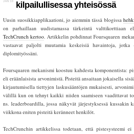
JAN 10
kilpailullisessa yhteisössä
Uusin suosikkiapplikaationi, jo aiemmin tässä blogissa
hehk
on parhaillaan uudistamassa tärkeintä valttikorttiaan e
TechCrunch kertoo
. Artikkelin pohdinnat Foursquaren meka
vastaavat paljolti muutamia keskeisiä havaintoja, jotka 
diplomityössäni.
Foursquaren mekanismi koostuu kahdesta komponentista: pist
eli eräänlaisista arvonimistä. Pisteitä ansaitaan jokaisella si
kirjautumisella tiettyjen laskusääntöjen mukaisesti, arvonimi
välillä kun on tehnyt kaikki niiden saamiseen vaadittavat to
ns. leaderboardilla, jossa näkyvät järjestyksessä kussakin
viikkona eniten pisteitä keränneet henkilöt.
TechCrunchin artikkelissa todetaan, että pistesysteemi ei