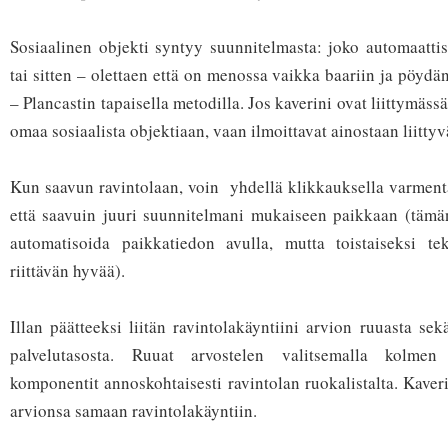
Sosiaalinen objekti syntyy suunnitelmasta: joko automaattis
tai sitten – olettaen että on menossa vaikka baariin ja pöydä
– Plancastin tapaisella metodilla. Jos kaverini ovat liittymäss
omaa sosiaalista objektiaan, vaan ilmoittavat ainostaan liitty
Kun saavun ravintolaan, voin yhdellä klikkauksella varmentaa
että saavuin juuri suunnitelmani mukaiseen paikkaan (tämä
automatisoida paikkatiedon avulla, mutta toistaiseksi te
riittävän hyvää).
Illan päätteeksi liitän ravintolakäyntiini arvion ruuasta sek
palvelutasosta. Ruuat arvostelen valitsemalla kolmen 
komponentit annoskohtaisesti ravintolan ruokalistalta. Kaveri
arvionsa samaan ravintolakäyntiin.