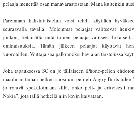
pelaaja menettää osan manavarastostaan. Mana kuitenkin uus
Paremman kaksintaistelun voisi tehdä käyttäen hyväkse
seuraavalla tavalla: Molemmat pelaajat valitsevat henkiv
joukon, tietämättä mitä toinen pelaaja valitsee. Jokaisella
ominaisuuksia. Tämän jälkeen pelaajat käyttävät hen
vuorotellen. Voittaja saa palkinnoksi häviäjän taistelussa käy
Joka tapauksessa SC on jo tällaiseen iPhone-pelien ehdoton
maailman tämän hetken suosituin peli eli Angry Birds tulee
jo ryhtyä spekuloimaan sillä, onko peli- ja erityisesti mo
Nokia”, jota tällä hetkellä niin kovin kaivataan.