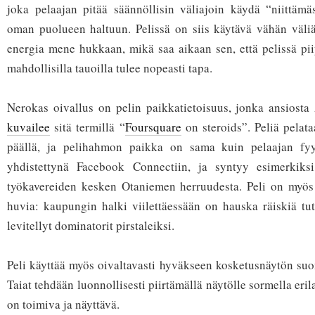
joka pelaajan pitää säännöllisin väliajoin käydä “niittämä
oman puolueen haltuun. Pelissä on siis käytävä vähän väliä
energia mene hukkaan, mikä saa aikaan sen, että pelissä pii
mahdollisilla tauoilla tulee nopeasti tapa.
Nerokas oivallus on pelin paikkatietoisuus, jonka ansiosta 
kuvailee
sitä termillä “
Foursquare
on steroids”. Peliä pelata
päällä, ja pelihahmon paikka on sama kuin pelaajan fyys
yhdistettynä Facebook Connectiin, ja syntyy esimerkiksi
työkavereiden kesken Otaniemen herruudesta. Peli on myös
huvia: kaupungin halki viilettäessään on hauska räiskiä tutt
levitellyt dominatorit pirstaleiksi.
Peli käyttää myös oivaltavasti hyväkseen kosketusnäytön su
Taiat tehdään luonnollisesti piirtämällä näytölle sormella eril
on toimiva ja näyttävä.