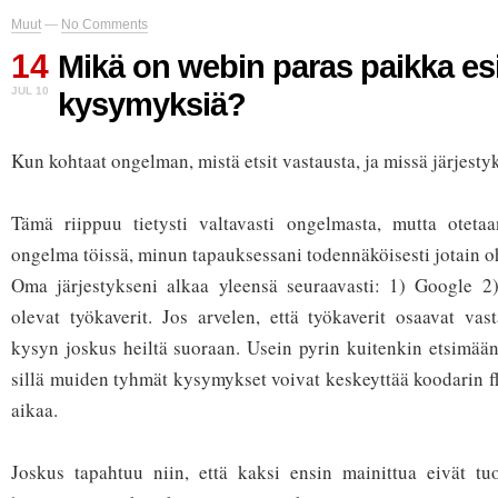
Muut
—
No Comments
14
Mikä on webin paras paikka esi
JUL 10
kysymyksiä?
Kun kohtaat ongelman, mistä etsit vastausta, ja missä järjesty
Tämä riippuu tietysti valtavasti ongelmasta, mutta oteta
ongelma töissä, minun tapauksessani todennäköisesti jotain oh
Oma järjestykseni alkaa yleensä seuraavasti: 1) Google 
olevat työkaverit. Jos arvelen, että työkaverit osaavat vast
kysyn joskus heiltä suoraan. Usein pyrin kuitenkin etsimään 
sillä muiden tyhmät kysymykset voivat keskeyttää koodarin fl
aikaa.
Joskus tapahtuu niin, että kaksi ensin mainittua eivät tuo