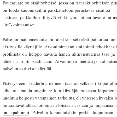
Foursquare on sisältöyhteisö, jossa on transaktioyhteisön piir
on luoda kaupunkeihin paikkatietoon perustavaa sisältöä – 
sijaitsee, paikkoihin liittyvät vinkit ym. Toinen tavoite on m
“irl”-kohtaamiset.
Palvelun mainemekanismin tulisi siis selkeästi painottua tu
aktiivisille käyttäjille. Arvonimimekanismi toimii tehokkaasti 
profiilista on helppo havaita hänen aktiivisuutensa taso ja
hänen arvonimisaalistaan. Arvonimien metsästys rohkaise
palvelun aktiivista käyttöä.
Pistesysteemi leaderboardeineen taas on selkeästi kilpailull
aiheutuu monia ongelmia: kun käyttäjät rupeavat kilpailema
unohtuu helposti varsinainen tarkoitus, eli yhteisön hyväksi 
he saattavat alkaa toimimaan toisiaan vastaan ja huijaamaan
on tapahtunut
. Palvelun kannattaisikin pyrkiä luopumaan p