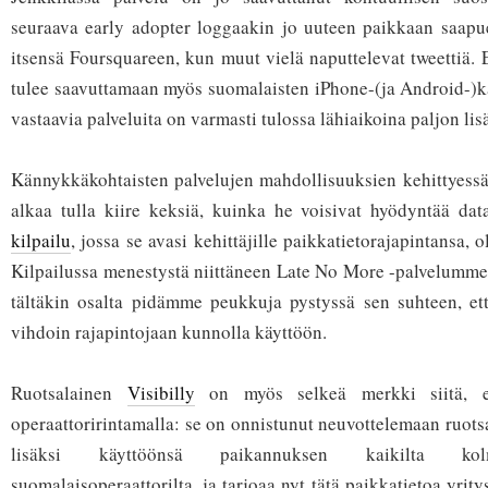
seuraava early adopter loggaakin jo uuteen paikkaan saap
itsensä Foursquareen, kun muut vielä naputtelevat tweettiä. 
tulee saavuttamaan myös suomalaisten iPhone-(ja Android-)kä
vastaavia palveluita on varmasti tulossa lähiaikoina paljon lis
Kännykkäkohtaisten palvelujen mahdollisuuksien kehittyessä
alkaa tulla kiire keksiä, kuinka he voisivat hyödyntää da
kilpailu
, jossa se avasi kehittäjille paikkatietorajapintansa, 
Kilpailussa menestystä niittäneen Late No More -palvelumme 
tältäkin osalta pidämme peukkuja pystyssä sen suhteen, ett
vihdoin rajapintojaan kunnolla käyttöön.
Ruotsalainen
Visibilly
on myös selkeä merkki siitä, et
operaattoririntamalla: se on onnistunut neuvottelemaan ruots
lisäksi käyttöönsä paikannuksen kaikilta kolm
suomalaisoperaattorilta, ja tarjoaa nyt tätä paikkatietoa yri