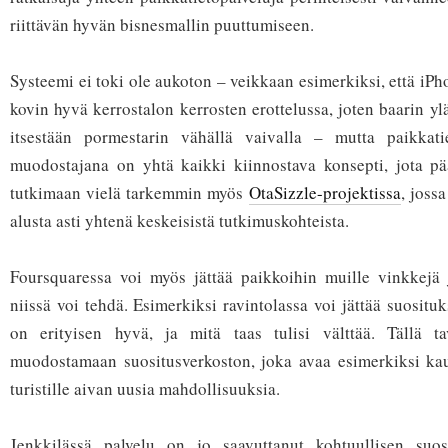
riittävän hyvän bisnesmallin puuttumiseen.
Systeemi ei toki ole aukoton – veikkaan esimerkiksi, että iP
kovin hyvä kerrostalon kerrosten erottelussa, joten baarin y
itsestään pormestarin vähällä vaivalla – mutta paikkat
muodostajana on yhtä kaikki kiinnostava konsepti, jota pä
tutkimaan vielä tarkemmin myös
OtaSizzle-projektissa
, joss
alusta asti yhtenä keskeisistä tutkimuskohteista.
Foursquaressa voi myös jättää paikkoihin muille vinkkejä j
niissä voi tehdä. Esimerkiksi ravintolassa voi jättää suositu
on erityisen hyvä, ja mitä taas tulisi välttää. Tällä ta
muodostamaan suositusverkoston, joka avaa esimerkiksi kau
turistille aivan uusia mahdollisuuksia.
Jenkkilässä palvelu on jo saavuttanut kohtuullisen suo