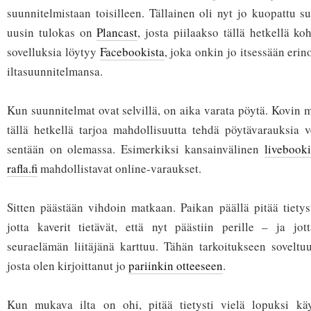
suunnitelmistaan toisilleen. Tällainen oli nyt jo kuopattu 
uusin tulokas on
Plancast
, josta piilaakso tällä hetkellä ko
sovelluksia löytyy
Facebookista
, joka onkin jo itsessään eri
iltasuunnitelmansa.
Kun suunnitelmat ovat selvillä, on aika varata pöytä. Kovin m
tällä hetkellä tarjoa mahdollisuutta tehdä pöytävarauksia v
sentään on olemassa. Esimerkiksi kansainvälinen
livebook
rafla.fi
mahdollistavat online-varaukset.
Sitten päästään vihdoin matkaan. Paikan päällä pitää tietyst
jotta kaverit tietävät, että nyt päästiin perille – ja jot
seuraelämän liitäjänä karttuu. Tähän tarkoitukseen soveltu
josta olen kirjoittanut jo
pariinkin otteeseen
.
Kun mukava ilta on ohi, pitää tietysti vielä lopuksi kä