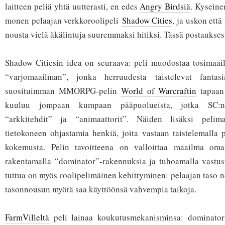
laitteen peliä yhtä uutterasti, en edes
Angry Birdsiä
. Kyseine
monen pelaajan verkkoroolipeli
Shadow Cities
, ja uskon että
nousta vielä äkälintuja suuremmaksi hitiksi. Tässä postaukses
Shadow Citiesin idea on seuraava: peli muodostaa tosimaail
“varjomaailman”, jonka herruudesta taistelevat fantas
suosituimman MMORPG-pelin
World of Warcraftin
tapaan
kuuluu jompaan kumpaan pääpuolueista, jotka SC:n
“arkkitehdit” ja “animaattorit”. Näiden lisäksi pelima
tietokoneen ohjastamia henkiä, joita vastaan taistelemalla p
kokemusta. Pelin tavoitteena on valloittaa maailma om
rakentamalla “dominator”-rakennuksia ja tuhoamalla vastu
tuttua on myös roolipelimäinen kehittyminen: pelaajan taso n
tasonnousun myötä saa käyttöönsä vahvempia taikoja.
FarmVilleltä
peli lainaa koukutusmekanisminsa: dominatori