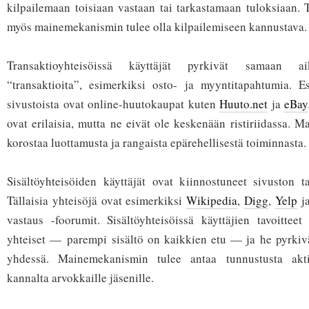
kilpailemaan toisiaan vastaan tai tarkastamaan tuloksiaan. T
myös mainemekanismin tulee olla kilpailemiseen kannustava.
Transaktioyhteisöissä käyttäjät pyrkivät samaan a
“transaktioita”, esimerkiksi osto- ja myyntitapahtumia. Es
sivustoista ovat online-huutokaupat kuten
Huuto.net
ja
eBay
ovat erilaisia, mutta ne eivät ole keskenään ristiriidassa. 
korostaa luottamusta ja rangaista epärehellisestä toiminnasta.
Sisältöyhteisöiden käyttäjät ovat kiinnostuneet sivuston ta
Tällaisia yhteisöjä ovat esimerkiksi
Wikipedia
,
Digg
,
Yelp
ja
vastaus -foorumit. Sisältöyhteisöissä käyttäjien tavoittee
yhteiset — parempi sisältö on kaikkien etu — ja he pyrkivät
yhdessä. Mainemekanismin tulee antaa tunnustusta aktii
kannalta arvokkaille jäsenille.