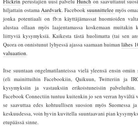
Flickrin
perustajien uusi palvelu
Hunch
on saavuttanut suos
hiljattain ostama
Aardvark
. Facebook
suunnittelee
myös omaa
jonka potentiaali on fb:n käyttäjämassat huomioiden valt
alustaa ollaan myös laajentamassa koskemaan muitakin ku
liittyviä kysymyksiä. Kaikesta tästä huolimatta (tai sen an
Quora on onnistunut lyhyessä ajassa saamaan huiman
lähes 1
valuaation
.
Itse suuntaan ongelmatilanteissa vielä yleensä ensin omiin 
(eli mainittuihin Facebookiin, Qaikuun, Twitteriin ja IRC
kysymyksiin ja vastauksiin erikoistuneisiin palveluihin
Facebook Connectiin tuntuu kuitenkin jo sen verran hyvältä v
se saavuttaa edes kohtuullisen suosion myös Suomessa ja
keskuudessa, voin hyvin kuvitella suuntaavani pian kysymyksi
etupäässä sinne.