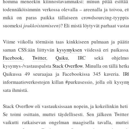
homma meneekin kiinnostavammaksi: minun pitää esittää
todennäköisimmin verkossa olevalla – areenalla ja toivoa, et
mikä on paras paikka tällaiseen crowdsourcing-tyyppis
suomeksi
joukkoistamiseen
)? Eli mistä löytyvät parhaat vast
Viime viikolla törmäsin taas kinkkiseen pulmaan ja päätin 
saman CSS:ään liittyvän
kysymyksen
viidessä eri paikassa
Facebook
,
Twitter
,
Qaiku
, IRC sekä ohjelmoint
kysymys-/vastauspalsta
Stack Overflow
. Minulla on tällä hetk
Qaikussa 49 seuraajaa ja Facebookissa 345 kaveria. I
informaatioverkostojen killan #purkusessio, jolla oli kysym
sata ihmistä.
Stack Overflow oli vastauksissaan nopein, ja kokeilinkin het
Se toimi osittain, muttei täydellisesti. Sen jälkeen Twitter
vaikutti ratkaisevan ongelman maagisella tavalla, mutte