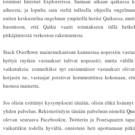
toiminut Internet Explorerissa. Samaan aikaan qaikussa kes
aiheesta, ja lopulta sain sieltä tulleella ohjeella ongelman
eniten keskustelua ongelman ympärillä heräsi Qaikussa, mutta
huomioon, että Qaiku vaatii toimiakseen tällä hetkel
pitkäjänteistä verkoston rakentamista.
Stack Overflown mainemekanismi kannustaa nopeisiin vastauk
hyötyä (nytkin vastaukset tulivat nopeasti), mutta välillä
vaikutuksia: esimerkiksi nyt ensimmäiset vastaukset olivat
korjasin ne, vastaajat poistivat kommenttinsa kokonaan, ette
huonoa mainetta.
Jos olisin esittänyt kysymykseni tänään, olisin ehkä lisännyt
yhden palvelun. Rekisteröidyin tänään palveluun nimeltä
Quo
olevan seuraava Facebookin, Twitterin ja Foursquaren tapai
vaikuttikin todella hyvältä, onnistuin heti upottamaan pitk