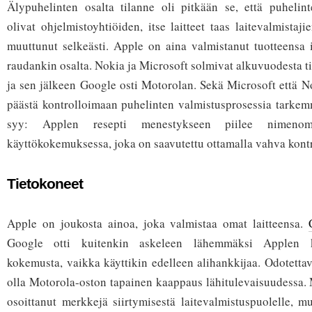
Älypuhelinten osalta tilanne oli pitkään se, että puhelint
olivat ohjelmistoyhtiöiden, itse laitteet taas laitevalmistaj
muuttunut selkeästi. Apple on aina valmistanut tuotteensa i
raudankin osalta. Nokia ja Microsoft solmivat alkuvuodesta 
ja sen jälkeen Google osti Motorolan. Sekä Microsoft että No
päästä kontrolloimaan puhelinten valmistusprosessia tarkem
syy: Applen resepti menestykseen piilee nimenoma
käyttökokemuksessa, joka on saavutettu ottamalla vahva kontr
Tietokoneet
Apple on joukosta ainoa, joka valmistaa omat laitteensa.
Google otti kuitenkin askeleen lähemmäksi Applen kal
kokemusta, vaikka käyttikin edelleen alihankkijaa. Odotettav
olla Motorola-oston tapainen kaappaus lähitulevaisuudessa. M
osoittanut merkkejä siirtymisestä laitevalmistuspuolelle, m