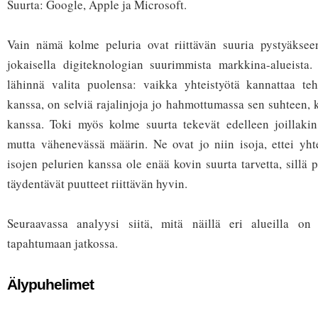
Suurta: Google, Apple ja Microsoft.
Vain nämä kolme peluria ovat riittävän suuria pystyäksee
jokaisella digiteknologian suurimmista markkina-alueista.
lähinnä valita puolensa: vaikka yhteistyötä kannattaa t
kanssa, on selviä rajalinjoja jo hahmottumassa sen suhteen, 
kanssa. Toki myös kolme suurta tekevät edelleen joillakin 
mutta vähenevässä määrin. Ne ovat jo niin isoja, ettei yhte
isojen pelurien kanssa ole enää kovin suurta tarvetta, sill
täydentävät puutteet riittävän hyvin.
Seuraavassa analyysi siitä, mitä näillä eri alueilla on
tapahtumaan jatkossa.
Älypuhelimet