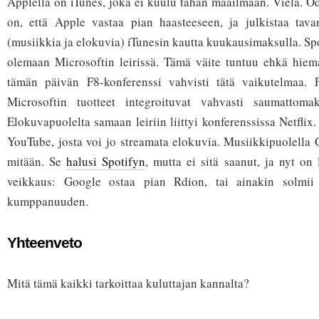
Applella on iTunes, joka ei kuulu tähän maailmaan. Vielä. Od
on, että Apple vastaa pian haasteeseen, ja julkistaa tavan
(musiikkia ja elokuvia) iTunesin kautta kuukausimaksulla. Sp
olemaan Microsoftin leirissä. Tämä väite tuntuu ehkä hiema
tämän päivän F8-konferenssi vahvisti tätä vaikutelmaa. 
Microsoftin tuotteet integroituvat vahvasti saumattomak
Elokuvapuolelta samaan leiriin liittyi konferenssissa Netfli
YouTube, josta voi jo streamata elokuvia. Musiikkipuolella G
mitään. Se
halusi Spotifyn
, mutta ei sitä saanut, ja nyt on 
veikkaus: Google ostaa pian Rdion, tai ainakin solmi
kumppanuuden.
Yhteenveto
Mitä tämä kaikki tarkoittaa kuluttajan kannalta?