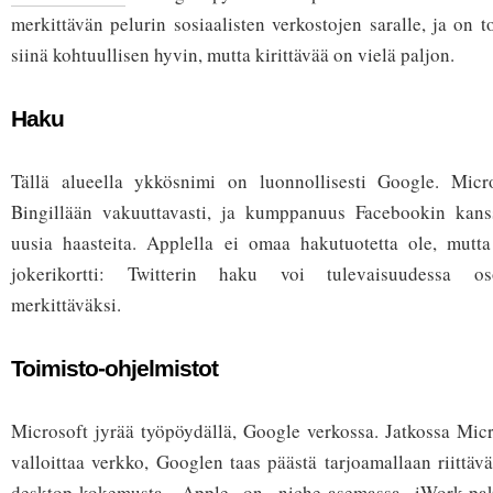
merkittävän pelurin sosiaalisten verkostojen saralle, ja on t
siinä kohtuullisen hyvin, mutta kirittävää on vielä paljon.
Haku
Tällä alueella ykkösnimi on luonnollisesti Google. Micro
Bingillään vakuuttavasti, ja kumppanuus Facebookin kans
uusia haasteita. Applella ei omaa hakutuotetta ole, mutta
jokerikortti: Twitterin haku voi tulevaisuudessa oso
merkittäväksi.
Toimisto-ohjelmistot
Microsoft jyrää työpöydällä, Google verkossa. Jatkossa Mic
valloittaa verkko, Googlen taas päästä tarjoamallaan riittäv
desktop-kokemusta. Apple on niche-asemassa iWork-pak