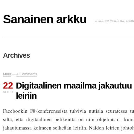
Sanainen arkku
avautuu mediasta, tekni
Archives
Muut
—
4 Comments
22
Digitaalinen maailma jakautu
SEP 11
leiriin
Facebookin F8-konferenssista tulvivia uutisia seuratessa 
siltä, että digitaalinen pelikenttä on niin ohjelmisto- kuin
jakautumassa kolmeen selkeään leiriin. Näiden leirien joht