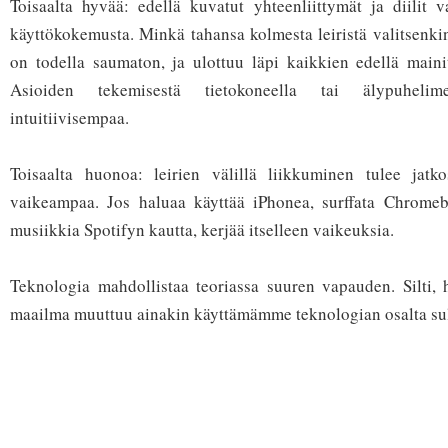
Toisaalta hyvää: edellä kuvatut yhteenliittymät ja diilit v
käyttökokemusta. Minkä tahansa kolmesta leiristä valitsenk
on todella saumaton, ja ulottuu läpi kaikkien edellä maini
Asioiden tekemisestä tietokoneella tai älypuhelim
intuitiivisempaa.
Toisaalta huonoa: leirien välillä liikkuminen tulee jatk
vaikeampaa. Jos haluaa käyttää iPhonea, surffata Chromeb
musiikkia Spotifyn kautta, kerjää itselleen vaikeuksia.
Teknologia mahdollistaa teoriassa suuren vapauden. Silti,
maailma muuttuu ainakin käyttämämme teknologian osalta su