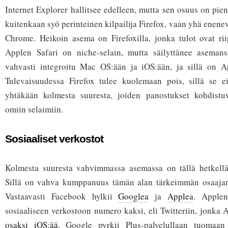
Internet Explorer hallitsee edelleen, mutta sen osuus on pie
kuitenkaan syö perinteinen kilpailija Firefox, vaan yhä enen
Chrome. Heikoin asema on Firefoxilla, jonka tulot ovat rii
Applen Safari on niche-selain, mutta säilyttänee aseman
vahvasti integroitu Mac OS:ään ja iOS:ään, ja sillä on A
Tulevaisuudessa Firefox tulee kuolemaan pois, sillä se ei
yhtäkään kolmesta suuresta, joiden panostukset kohdistu
omiin selaimiin.
Sosiaaliset verkostot
Kolmesta suuresta vahvimmassa asemassa on tällä hetkellä 
Sillä on vahva kumppanuus tämän alan tärkeimmän osaajan
Vastaavasti Facebook hylkii
Googlea
ja
Applea
. Applen
sosiaaliseen verkostoon numero kaksi, eli Twitteriin, jonka
osaksi iOS:ää
. Google pyrkii Plus-palvelullaan tuoma