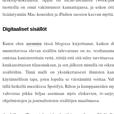
tuotteilla on omat vakiintuneet kannattajansa, ja uskon ett
lisääntymään Mac-koneiden ja iPadien suosion kasvun myötä.
Digitaaliset sisällöt
Kuten olen
aiemmin
tässä blogissa kirjoittanut, kaiken d
muutettavissa olevan sisällön tulevaisuus on ns. vesihanamal
omistaa kanistereittain vettä, riittää että sitä tulee tarvittaes
kuukausittaisen tilausmaksun, ja sen jälkeen minulla on oike
sisältöihin. Tämä malli on yksinkertaisesti ihmisten ka
käytännöllisin tapa, joten lopulta se väistämättä voittaa. 
tällä hetkellä musiikissa Spotifyn, Rdion ja kumppaneiden my
vahvistaa pikku hiljaa asemiaan myös elokuvien, tv-sarjoje
ohjelmistojen ja journalististen sisältöjen maailmassa.