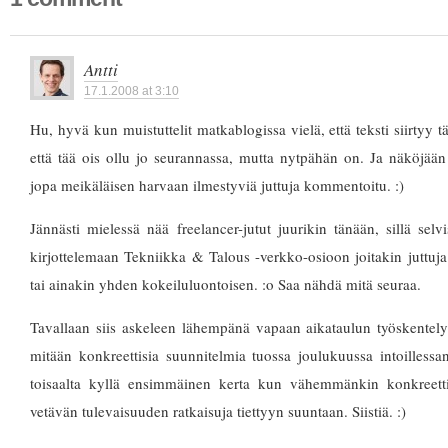
Antti
17.1.2008 at 3:10
Hu, hyvä kun muistuttelit matkablogissa vielä, että teksti siirtyy t
että tää ois ollu jo seurannassa, mutta nytpähän on. Ja näköjään 
jopa meikäläisen harvaan ilmestyviä juttuja kommentoitu. :)
Jännästi mielessä nää freelancer-jutut juurikin tänään, sillä selvi
kirjottelemaan Tekniikka & Talous -verkko-osioon joitakin juttuja
tai ainakin yhden kokeiluluontoisen. :o Saa nähdä mitä seuraa.
Tavallaan siis askeleen lähempänä vapaan aikataulun työskentely
mitään konkreettisia suunnitelmia tuossa joulukuussa intoillessa
toisaalta kyllä ensimmäinen kerta kun vähemmänkin konkreetti
vetävän tulevaisuuden ratkaisuja tiettyyn suuntaan. Siistiä. :)