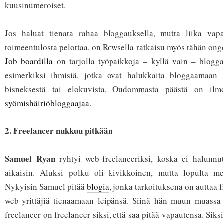
kuusinumeroiset.
Jos haluat tienata rahaa bloggauksella, mutta liika vap
toimeentulosta pelottaa, on Rowsella ratkaisu myös tähän on
Job boardilla
on tarjolla työpaikkoja – kyllä vain – bloggaaj
esimerkiksi ihmisiä, jotka ovat halukkaita bloggaamaan 
bisneksestä tai elokuvista. Oudommasta päästä on ilm
syömishäiriöbloggaajaa
.
2. Freelancer nukkuu pitkään
Samuel Ryan
ryhtyi web-freelanceriksi, koska ei halunnu
aikaisin. Aluksi polku oli kivikkoinen, mutta lopulta men
Nykyisin Samuel pitää
blogia
, jonka tarkoituksena on auttaa f
web-yrittäjiä tienaamaan leipänsä. Siinä hän muun muassa m
freelancer on freelancer siksi, että saa pitää vapautensa. Siks