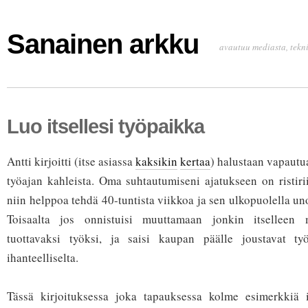
Sanainen arkku
avautuu mediasta, tekni
Luo itsellesi työpaikka
Antti kirjoitti (itse asiassa
kaksikin
kertaa
) halustaan vapautu
työajan kahleista. Oma suhtautumiseni ajatukseen on ristiriit
niin helppoa tehdä 40-tuntista viikkoa ja sen ulkopuolella un
Toisaalta jos onnistuisi muuttamaan jonkin itselleen 
tuottavaksi työksi, ja saisi kaupan päälle joustavat työ
ihanteelliselta.
Tässä kirjoituksessa joka tapauksessa kolme esimerkkiä i