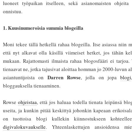
luoneet työpaikan itselleen, sekä asianomaisten ohjeita
onnistuu.
1. Kuusinumeroisia summia blogeilla
Moni tekee tällä hetkellä rahaa blogeilla. Itse asiassa niin mo
että nyt alkavat olla käsillä viimeiset hetket, jos tähän k
mukaan. Rajattomasti ilmaista rahaa blogosfääri ei tarjoa. 
tienaavat ne, jotka tajusivat aloittaa homman jo 2000-luvun a
Darren Rowse
asiantuntijoista on
, jolla on jopa
blogi
bloggauksella tienaaminen.
Rowse
ohjeistaa
, että jos haluaa todella tienata leipänsä blog
useita, ja kunkin pitää keskittyä johonkin kapeaan erikoisal
on tuottoisa blogi kullekin kiinnostukseen kohteelle
digivalokuvaukselle
. Yhteenlaskettujen ansioidensa mi