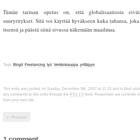
Tämän tarinan opetus on, että globalisaatiosta eivä
suuryritykset. Sitä voi käyttää hyväkseen kuka tahansa, joka 
itsensä ja päästä siinä sivussa näkemään maailmaa.
Tags:
Blogit
,
Freelancing
,
työ
,
Verkkokauppa
,
yrittäjyys
This entry was posted on Sunday, December 9th, 2007 at 11:33 and is filed und
any comments to this entry through the
RSS 2.0
feed. Responses are currently c
from your own site.
←
Previous
1 comment