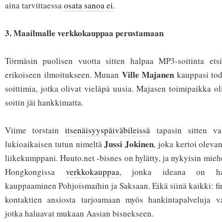
aina tarvittaessa
osata sanoa ei
.
3. Maailmalle verkkokauppaa perustamaan
Törmäsin puolisen vuotta sitten halpaa MP3-soitinta ets
Ville Majanen
erikoiseen ilmoitukseen. Muuan
kauppasi tod
soittimia, jotka olivat vieläpä uusia. Majasen toimipaikka o
soitin jäi hankkimatta.
Viime torstain
itsenäisyyspäiväbileissä
tapasin sitten va
Jussi Jokinen
lukioaikaisen tutun nimeltä
, joka kertoi olev
liikekumppani. Huuto.net -bisnes on hylätty, ja nykyisin mieh
Hongkongissa
verkkokauppaa
, jonka ideana on hal
kauppaaminen Pohjoismaihin ja Saksaan. Eikä siinä kaikki: f
kontaktien ansiosta tarjoamaan myös hankintapalveluja vast
jotka haluavat mukaan Aasian bisnekseen.